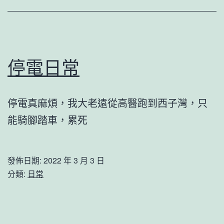
停電日常
停電真麻煩，我大老遠從高醫跑到西子灣，只
能騎腳踏車，累死
發佈日期:
2022 年 3 月 3 日
分類:
日常