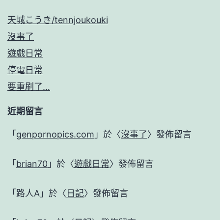
天城こうき/tennjoukouki
沒事了
遊戲日常
停電日常
要重刷了…
近期留言
「
genpornopics.com
」於〈
沒事了
〉發佈留言
「
brian70
」於〈
遊戲日常
〉發佈留言
「
路人A
」於〈
日記
〉發佈留言