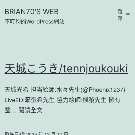
跳
BRIAN70'S WEB
選
至
單
不叮狗的WordPress網站
主
要
內
容
天城こうき/tennjoukouki
天城光希 担当絵師:水々先生(@Phoenix1237)
Live2D:笨蛋希先生 協力絵師:楓黎先生 擁有
天
整…
閱讀全文
城
こ
發佈日期:
2025 年 12 月 17 日