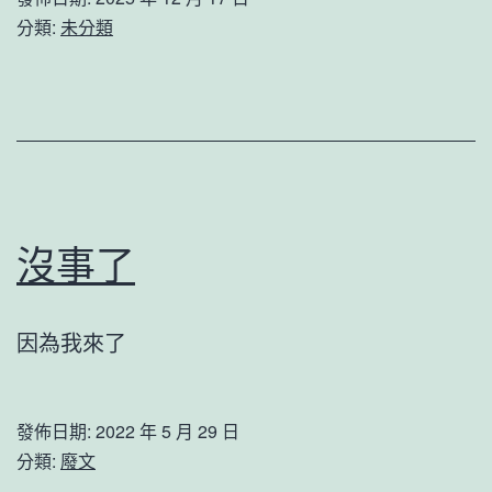
う
分類:
未分類
き/tennjoukouki
沒事了
因為我來了
發佈日期:
2022 年 5 月 29 日
分類:
廢文